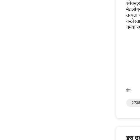
स्पेकट्र
मेटलोग्
तन्यता 
कठोरता
नमक स्प
टैग:
2738 
इस उत्