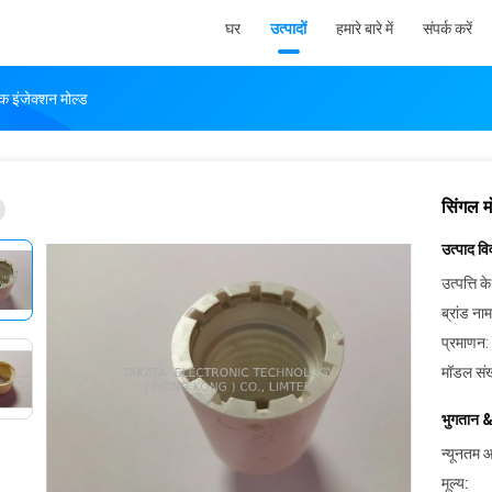
घर
उत्पादों
हमारे बारे में
संपर्क करें
क इंजेक्शन मोल्ड
सिंगल म
उत्पाद व
उत्पत्ति के
ब्रांड नाम
प्रमाणन:
मॉडल संख
भुगतान &
न्यूनतम आ
मूल्य: