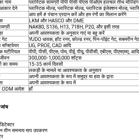
का नाम
प्लास्टिक सामग्री पीपी पीसी पीएस पीओएम हलचल तीथ मोल्डिंग
आकार देने
प्लास्टिक मोल्ड, प्लास्टिक मोल्ड, प्लास्टिक इंजेक्शन मोल्ड, प्ला
आप हमें # पंचान प्रदान करें और हम रंगों का मिलान करेंगे
ेस
LKM और HASCO और DME
ामग्री
NAK80, S136, H13, 718H, P20, और इसी तरह
हा
अपनी आवश्यकता के अनुसार गाएं या बहु करें
ट गेट
YUDO धावक, हॉट रनर, कोल्ड रनर, पिन-पॉइंट गेट, सबमरीन गे
 सॉफ्टवेयर
UG, PROE, CAD आदि
टिक मटीरियल
पीपी, पीसी, पीएस, पोम, पीई, पीयू, पीवीसी, एबीएस, पीएमएमए, आदि
 जीवन
300,000-1,000,000 शॉट्स
ी का समय
15-35 कार्य दिवसों
लकड़ी के मामले या आवश्यकता के अनुसार
न
अपनी आवश्यकता के रूप में समुद्र या हवा के द्वारा
ता
अपनी आवश्यकता के रूप में
/ ODM आदेश
हाँ
 जांच
 डिटेक्टर
गोन तीन समन्वय माप उपकरण
टर