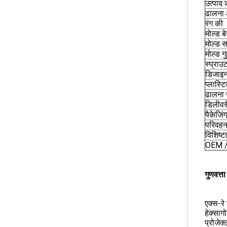
उत्पाद 
ढालना 
रंग की
मोल्ड ब
मोल्ड स
मोल्ड गु
स्प्राउ
डिजाइन
प्लास्
ढालना
डिलीवर
पैकेजिंग
परिवह
विशिष्ट
OEM 
गुणवत्ता
एक्स-रे
हेक्सा
प्रोजेक्