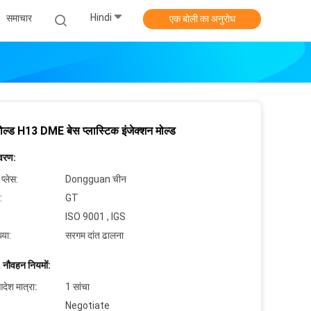
Hindi
समाचार
एक बोली का अनुरोध
ोल्ड H13 DME बेस प्लास्टिक इंजेक्शन मोल्ड
िवरण:
 प्लेस:
Dongguan चीन
:
GT
ISO 9001 , IGS
्या:
सरगम दांत ढालना
 नौवहन नियमों:
देश मात्रा:
1 सांचा
Negotiate