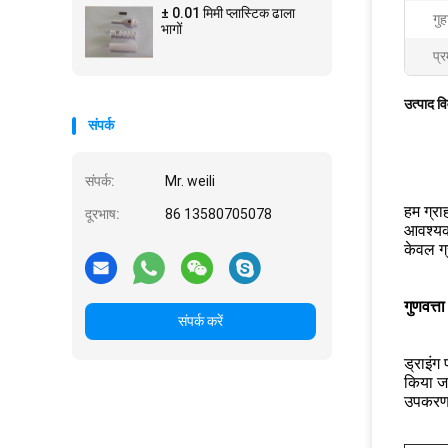
± 0.01 मिमी प्लास्टिक ढाला
गुह
भागों
प्र
उत्पाद व
संपर्क
संपर्क:
Mr. weili
हम ग्रा
दूरभाष:
86 13580705078
आवश्यकत
केवल ग्
गुणवत्ता
संपर्क करें
ड्राइंग
किया जा
उपकरण क