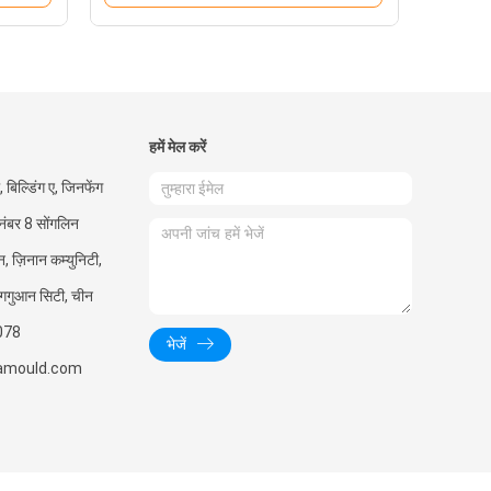
हमें मेल करें
बिल्डिंग ए, जिनफेंग
 नंबर 8 सोंगलिन
यन, ज़िनान कम्युनिटी,
ंगगुआन सिटी, चीन
078
भेजें
amould.com