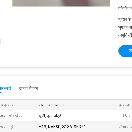
पैकेजिंग 
प्रसव के
भुगतान शर्त
आपूर्ति की
स
जानकारी
उत्पाद विवरण
्ड प्रकार:
सरगम दांत ढालना
हरकारा:
जाइन सॉफ्टवेयर:
यूजी, प्रो, सीएडी
प्लास्टि
्ड सामग्री:
H13, NAK80, S136, SKD61
साँचा आध