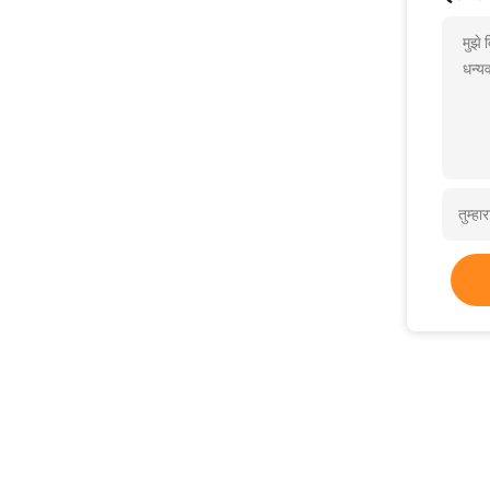
मुझे
धन्यव