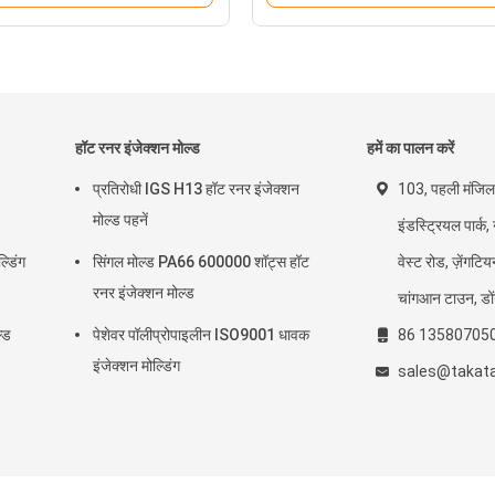
हॉट रनर इंजेक्शन मोल्ड
हमें का पालन करें
प्रतिरोधी IGS H13 हॉट रनर इंजेक्शन
103, पहली मंजिल, 
मोल्ड पहनें
इंडस्ट्रियल पार्क,
्डिंग
सिंगल मोल्ड PA66 600000 शॉट्स हॉट
वेस्ट रोड, ज़ेंगटि
रनर इंजेक्शन मोल्ड
चांगआन टाउन, डो
्ड
पेशेवर पॉलीप्रोपाइलीन ISO9001 धावक
86 13580705
इंजेक्शन मोल्डिंग
sales@takat