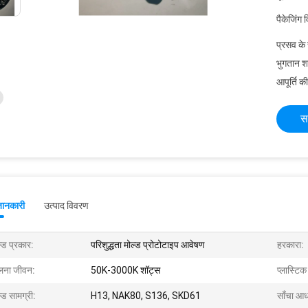
पैकेजिंग 
प्रसव के
भुगतान शर्त
आपूर्ति की
स
जानकारी
उत्पाद विवरण
्ड प्रकार:
परिशुद्धता मोल्ड प्रोटोटाइप आवेषण
हरकारा:
लना जीवन:
50K-3000K शॉट्स
प्लास्टि
्ड सामग्री:
H13, NAK80, S136, SKD61
साँचा आध