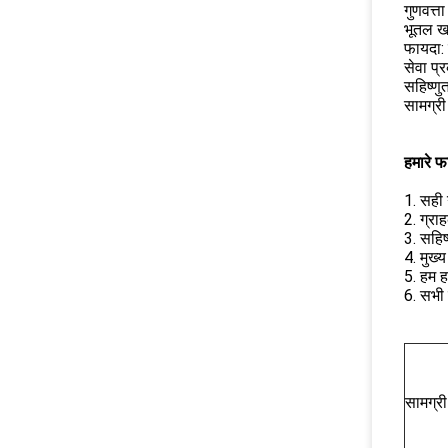
गुणवत्ता
भूतल ख
फायदा:
सेवा प्
सहिष्णु
सामग्री
हमारे फ
1. सही ग
2. ग्र
3. सहिष
4. मुख्
5. हम ह
6. सभी 
सामग्री