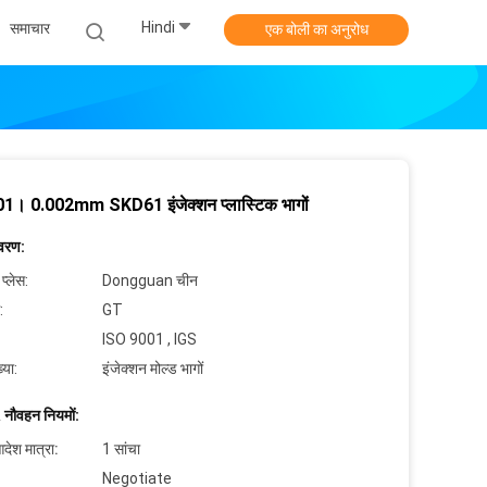
Hindi
समाचार
एक बोली का अनुरोध
1। 0.002mm SKD61 इंजेक्शन प्लास्टिक भागों
िवरण:
 प्लेस:
Dongguan चीन
:
GT
ISO 9001 , IGS
्या:
इंजेक्शन मोल्ड भागों
 नौवहन नियमों:
देश मात्रा:
1 सांचा
Negotiate