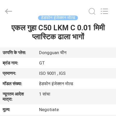
TAKDA
PRECISE
MOULD
FACTORY.
All
हेडफोन इंजेक्शन मोल्ड
Rights
Reserved.
एकल गुहा C50 LKM C 0.01 मिमी
घर
प्लास्टिक ढाला भागों
उत्पादों
उत्पत्ति के प्लेस:
Dongguan चीन
हमारे
ब्रांड नाम:
GT
बारे
प्रमाणन:
ISO 9001 , IGS
में
मॉडल संख्या:
हेडफोन इंजेक्शन मोल्ड
न्यूनतम आदेश
1 सांचा
कारखाना
मात्रा:
भ्रमण
मूल्य:
Negotiate