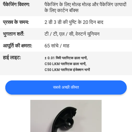
पैकेजिंग विवरण:
पैकेजिंग के लिए मोल्ड मोल्ड और पैकेजिंग उत्पादों
गुणवत्ता
के लिए कार्टन बॉक्स
नियंत्रण
प्रसव के समय:
2 डी 3 डी की पुष्टि के 20 दिन बाद
भुगतान शर्तें:
टी / टी, एल / सी, वेस्टर्न यूनियन
संपर्क
करें
आपूर्ति की क्षमता:
65 सांचे / माह
हाई लाइट:
,
± 0.01 मिमी प्लास्टिक ढाला भागों
,
समाचार
C50 LKM प्लास्टिक ढाला भागों
C50 LKM प्लास्टिक इंजेक्शन भागों
एक
सबसे अच्छी कीमत
उद्धरण
की
विनती
करे