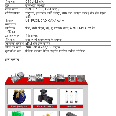
मोल्ड बेस
C50 LKM आदि।
गुहा
एकल-गुहा, बहु-गुहा
मानक घटक
DME, HASCO, LKM आदि।
प्रोसेस मशीन
सीएनसी, हाई स्पीड कार्वे, ईडीएम, वायर कट, फ्लाइंग कटर। डीप होल ड्रिल
आदि।
डिजाइन
UG, PROE, CAD, CAXA ect के।
सॉफ्टवेयर
प्लास्टिक
पीपी, पीसी, पीएस, पीई, पु, परमवीर चक्र, ABS, PMMA ect के।
मटीरियल
उत्पादन समय
4-6 सप्ताह
विशिष्टता
ग्राहक की आवश्यकता के अनुसार
एक सतह अनुरोध
EDM और उच्च पोलिश
जीवन का साँचा
400,000 से 900,000 शॉट्स
मूल्य वर्धित सेवा
पोलिश, बनावट, पेंटिंग, स्क्रीन प्रिंटिंग, टर्नकी प्रोजेक्ट
अन्य उत्पाद