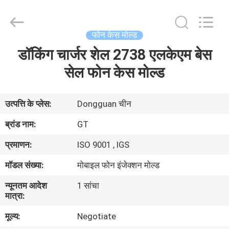
TAKDA
PRECISE
MOULD
FACTORY.
All
फोन केस मोल्ड
Rights
Reserved.
डॉकिंग चार्जर शेल 2738 एलकेएम बेस
घर
सेल फोन केस मोल्ड
उत्पादों
उत्पत्ति के प्लेस:
Dongguan चीन
हमारे
ब्रांड नाम:
GT
बारे
प्रमाणन:
ISO 9001 , IGS
में
मॉडल संख्या:
मोबाइल फोन इंजेक्शन मोल्ड
न्यूनतम आदेश
1 सांचा
कारखाना
मात्रा:
भ्रमण
मूल्य:
Negotiate