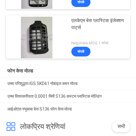
संपर्क
एलकेएम बेस प्लास्टिक इंजेक्शन
पार्ट्स
Negotiate MOQ:1 सांचा
संपर्क
फोन केस मोल्ड
उच्च परिशुद्धता IGS SKD61 मोबाइल कवर मोल्ड
उच्च विश्वसनीयता 0.0001 मिमी S136 कस्टम प्लास्टिक मोल्डिंग
आईओएस फ्यूबाबा बेस S136 फोन केस मोल्ड
लोकप्रिय श्रेणियां
सभी