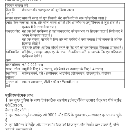
परिणाम समाप्त करें
जैसा कि
तेज धार और गड़गड़ाहट को दूर किया जाएगा
मशीनी
मनका ब्लास्ट
भाग की सतह को एक चिकनी, मैट उपस्थिति के साथ छोड़ दिया जाता है
एनोड किए गए
काला, लाल, और सोना सबसे आम है और आमतौर पर एल्यूमीनियम से जुड़ा होता है।
प्रकार II के साथ देखा गया।
पाउडर कोट
यह एक ऐसी प्रक्रिया है जहां पाउडर पेंट को एक भाग पर छिड़का जाता है जिसे बाद में
ओवन में पकाया जाता है।
यह एक मजबूत, पहनने के लिए और जंग प्रतिरोधी परत बनाता है जो मानक से अधिक
टिकाऊ होता है
पेंटिंग के तरीके।वांछित सौंदर्य बनाने के लिए रंगों की एक विस्तृत विविधता उपलब्ध है।
स्वनिर्धारित
हमें ईमेल, स्काइप, व्हाट्सएप के माध्यम से कॉटैक्ट करें।हम आपके लिए एक परिष्करण
प्रक्रिया देखेंगे।
अन्य
सहनशीलता
+/- 0.005mm
समय - सीमा
नमूनों के लिए 1-2 सप्ताह, बड़े पैमाने पर उत्पादन के लिए 3-4 सप्ताह
रेखाचित्र
सॉलिड वर्क्स, प्रो / इंजीनियर, ऑटोकैड (डीएक्सएफ, डीडब्ल्यूजी), पीडीएफ
स्वीकृत
भुगतान की
व्यापार आश्वासन, टीटी / पेपैल / WestUnion
शर्तें
प्रतिस्पर्धात्मक लाभ:
1. हम कुछ दुनिया के साथ दीर्घकालिक सहयोग इलेक्ट्रॉनिक उत्पाद क्षेत्र पर शीर्ष ब्रांड,
ऐसे Epson,
कैनन और सोनी।
2. हम सफलतापूर्वक आईएसओ 9001 और IGS के गुणवत्ता प्रमाणपत्र प्राप्त कर चुके
हैं।
3. हम विभिन्न विनिर्देश और मानक में मोल्ड को डिजाइन और निर्माण कर सकते हैं, जैसे
डीएमई, एचएससीओ