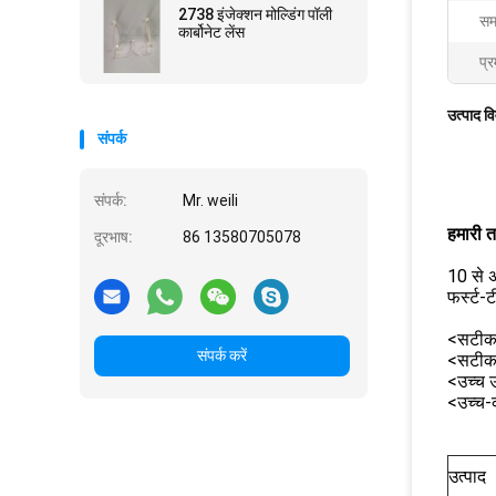
2738 इंजेक्शन मोल्डिंग पॉली
सम
कार्बोनेट लेंस
प्र
उत्पाद व
संपर्क
संपर्क:
Mr. weili
हमारी 
दूरभाष:
86 13580705078
10 से अ
फर्स्ट-ट
<सटीक प
संपर्क करें
<सटीक प
<उच्च उ
<उच्च-क
उत्पाद