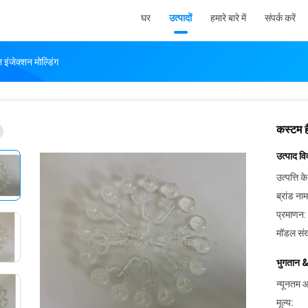
घर
उत्पादों
हमारे बारे में
संपर्क करें
इंजेक्शन मोल्डिंग
कस्टम ह
उत्पाद व
उत्पत्ति के
ब्रांड नाम
प्रमाणन:
मॉडल संख
भुगतान &
न्यूनतम आ
मूल्य: