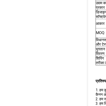
उद्यम क
प्रकार
डिजाइ
सॉफ्टवे
आकार
MOQ
विधान
और टेस
भुगतान
विवरण
शिपिंग
तरीका ह
प्रतिस्प
1. हम क
कैनन 
2. हम स
3. हम व