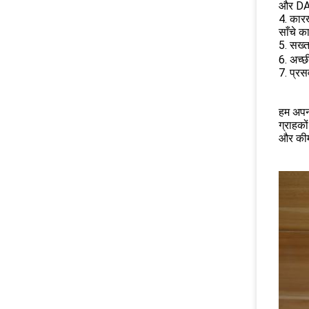
और D
4. कारख
साँचे क
5. सख्त
6. अच्छ
7. प्र
हम अपनी
ग्राहकों
और कीमत