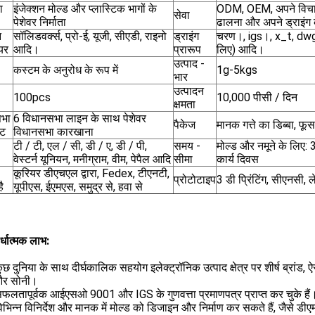
ा
इंजेक्शन मोल्ड और प्लास्टिक भागों के
ODM, OEM, अपने विचा
सेवा
पेशेवर निर्माता
ढालना और अपने ड्राइंग 
न
सॉलिडवर्क्स, प्रो-ई, यूजी, सीएडी, राइनो
ड्राइंग
चरण।, igs।, x_t, dwg, 
यर
आदि।
प्रारूप
लिए) आदि।
उत्पाद -
कस्टम के अनुरोध के रूप में
1g-5kgs
भार
उत्पादन
100pcs
10,000 पीसी / दिन
क्षमता
सभा
6 विधानसभा लाइन के साथ पेशेवर
पैकेज
मानक गत्ते का डिब्बा, फू
्ट
विधानसभा कारखाना
टी / टी, एल / सी, डी / ए, डी / पी,
समय -
मोल्ड और नमूने के लिए: 
वेस्टर्न यूनियन, मनीग्राम, वीम, पेपैल आदि
सीमा
कार्य दिवस
कूरियर डीएचएल द्वारा, Fedex, टीएनटी,
प्रोटोटाइप
3 डी प्रिंटिंग, सीएनसी
ै
यूपीएस, ईएमएस, समुद्र से, हवा से
र्धात्मक लाभ:
ुछ दुनिया के साथ दीर्घकालिक सहयोग इलेक्ट्रॉनिक उत्पाद क्षेत्र पर शीर्ष ब्रांड,
और सोनी।
फलतापूर्वक आईएसओ 9001 और IGS के गुणवत्ता प्रमाणपत्र प्राप्त कर चुके हैं
िभिन्न विनिर्देश और मानक में मोल्ड को डिजाइन और निर्माण कर सकते हैं, जैसे 