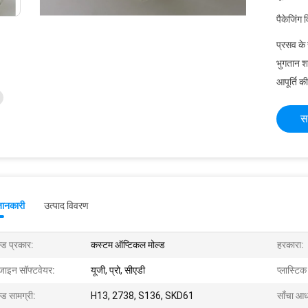
पैकेजिंग 
प्रसव के
भुगतान शर्त
आपूर्ति की
स
जानकारी
उत्पाद विवरण
्ड प्रकार:
कस्टम ऑप्टिकल मोल्ड
हरकारा:
जाइन सॉफ्टवेयर:
यूजी, प्रो, सीएडी
प्लास्टि
्ड सामग्री:
H13, 2738, S136, SKD61
साँचा आध