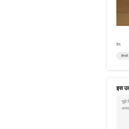
टैग:
हैस्को
इस उत्
मुझे
धन्यव