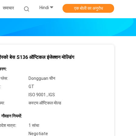
Hindi
समाचार
एक बोली का अनुरोध
ैस्को बेस S136 ऑप्टिकल इंजेक्शन मोल्डिंग
िवरण:
 प्लेस:
Dongguan चीन
:
GT
ISO 9001 , IGS
्या:
कस्टम ऑप्टिकल मोल्ड
 नौवहन नियमों:
देश मात्रा:
1 सांचा
Negotiate